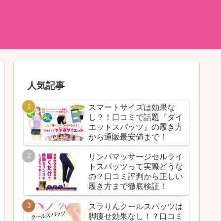
人気記事
スマートサイズは効果な
し？！口コミで話題『ダイ
エットスパッツ』の履き方
から通販最安値まで！
リンパマッサージセルライ
トスパッツって実際どうな
の？口コミ評判から正しい
履き方まで徹底検証！
スラりんクールスパッツは
脚痩せ効果なし！？口コミ