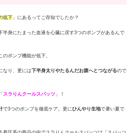
の低下
」にあるってご存知でしたか？
下半身にたまった血液を心臓に戻す3つのポンプがあるんで
このポンプ機能が低下。
になり、更には
下半身太りやたるんだお腹へとつながる
ので
「
スラりんクールスパッツ
」！
計
で3つのポンプを徹底ケア。更に
ひんやり生地
で暑い夏で
る着圧系の商品の中でスラりんクールスパッツは「スパッツ