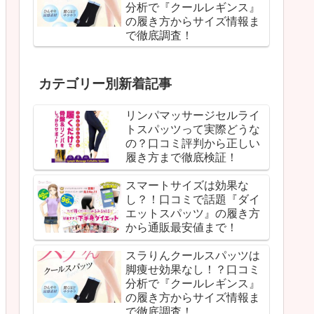
分析で『クールレギンス』
の履き方からサイズ情報ま
で徹底調査！
カテゴリー別新着記事
リンパマッサージセルライ
トスパッツって実際どうな
の？口コミ評判から正しい
履き方まで徹底検証！
スマートサイズは効果な
し？！口コミで話題『ダイ
エットスパッツ』の履き方
から通販最安値まで！
スラりんクールスパッツは
脚痩せ効果なし！？口コミ
分析で『クールレギンス』
の履き方からサイズ情報ま
で徹底調査！